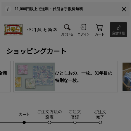
11,000円以上で送料・代引き手数料無料
店舗情報
見つける
ログイン
カート
ショッピングカート
全商
ひとしおの、一枚。31年目の
特別な一枚。