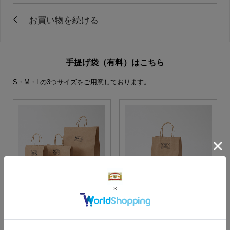
手提げ袋（有料）はこちら
S・M・Lの3つサイズをご用意しております。
S・M・Lサイズより当店に
Sサイズ
お任せ