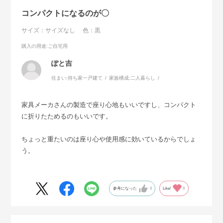
コンパクトになるのが〇
サイズ：サイズなし
色：黒
購入の用途
:ご自宅用
ぽと吉
住まい:
持ち家一戸建て
家族構成:
二人暮らし
家具メーカさんの製造で座り心地もいいですし、コンパクト
に折りたためるのもいいです。
ちょっと重たいのは座り心や使用感に効いているからでしょ
う。
参考になった
0
Like!
0