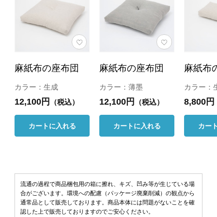
麻紙布の座布団
麻紙布の座布団
麻紙布
カラー：生成
カラー：薄墨
カラー：
12,100円
12,100円
8,800円
（税込）
（税込）
カートに入れる
カートに入れる
カー
流通の過程で商品梱包用の箱に擦れ、キズ、凹み等が生じている場
合がございます。環境への配慮（パッケージ廃棄削減）の観点から
通常品として販売しております。商品本体には問題がないことを確
認した上で販売しておりますのでご安心ください。