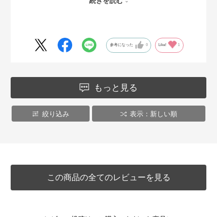
続きを読む
お値段がお値段なので迷っていましたが、しっかりした作り
で、背もたれにもたれかかっても大丈夫。もっと早く勇気を
出して購入してたら、作業が捗り楽だっただろうなぁと思っ
ています。笑
参考になった
0
Like!
1
大切に使います。
もっと見る
絞り込み
表示：新しい順
この商品の全てのレビューを見る