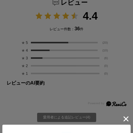
レビュー
4.4
36
レビュー件数：
件
★
5
(20)
★
4
(10)
★
3
(6)
★
2
(0)
★
1
(0)
レビューのAI要約
愛用者による追記レビュー(4)
絞り込み
表示：新しい順