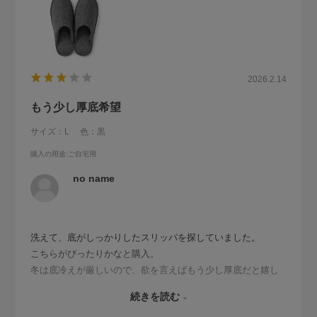
2026.2.14
もう少し厚底希望
サイズ：L
色：黒
購入の用途
:ご自宅用
no name
洗えて、底がしっかりしたスリッパを探していました。
こちらがぴったりかなと購入。
冬は底冷えが厳しいので、欲を言えばもう少し厚底だと嬉し
いです。
続きを読む
履き口が深めだからより思うのですが、足のサイズが大きめ