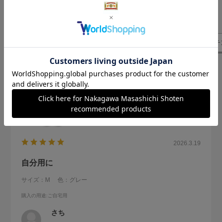
気になるレビューを表示
かかと
リピート
素足
履き心地
もう少し
キッチ
2026.3.19
自分用に
サイズ：M
色：グレー
購入の用途
:ご自宅用
さち