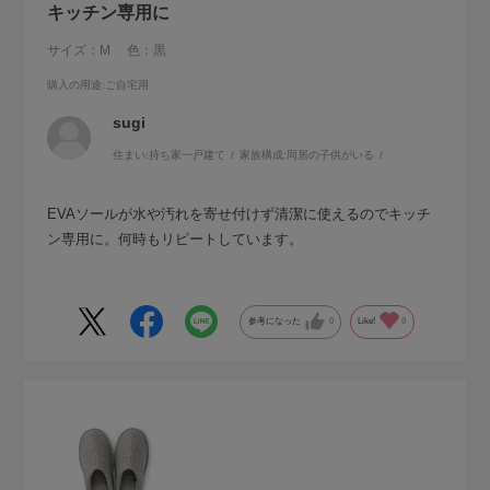
キッチン専用に
サイズ：M
色：黒
購入の用途
:ご自宅用
sugi
住まい:
持ち家一戸建て
家族構成:
同居の子供がいる
EVAソールが水や汚れを寄せ付けず清潔に使えるのでキッチ
ン専用に。何時もリピートしています。
参考になった
0
Like!
0