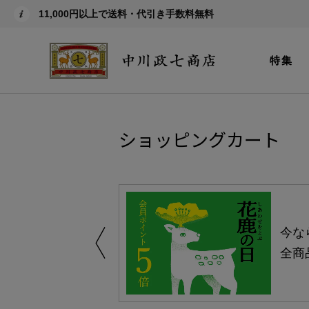
11,000円以上で送料・代引き手数料無料
特集
ショッピングカート
しい、植物由来
今な
。
全商