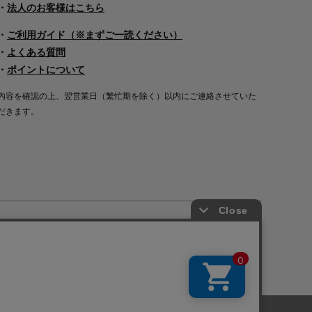
・
法人のお客様はこちら
・
ご利用ガイド（※まずご一読ください）
・
よくある質問
・
ポイントについて
内容を確認の上、翌営業日（繁忙期を除く）以内にご連絡させていた
だきます。
Copyright©2000
-2026
Nakagawa Masashichi Shoten All Rights Reserved.