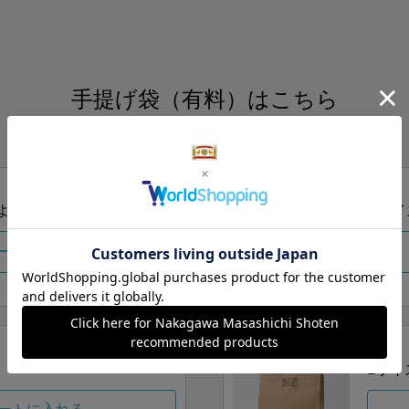
手提げ袋（有料）はこちら
S・M・Lの3つサイズをご用意しております。
ズより当店にお任せ
Sサイ
ートに入れる
Lサイ