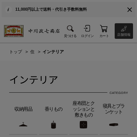
11,000円以上で送料・代引き手数料無料
店舗情報
見つける
ログイン
カート
トップ
住
インテリア
インテリア
座布団とク
寝具とブラ
収納用品
香りもの
ッションと
ンケット
敷きもの