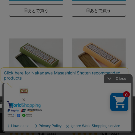
あとで買う
あとで買う
薫玉堂 線香
薫玉堂 線香
当サイトでは、当サイト内における閲覧履歴・属性情報などの取得およ
び利便性向上のためにクッキー（Cookie）を使用いたします。詳細に
カラー：松尾の苔
カラー：花園の沙羅
関しては「
プライバシーポリシー
」をお読みください。
2,750円
2,750円
（税込）
（税込）
承諾する
4.8
4.8
（532）
（532）