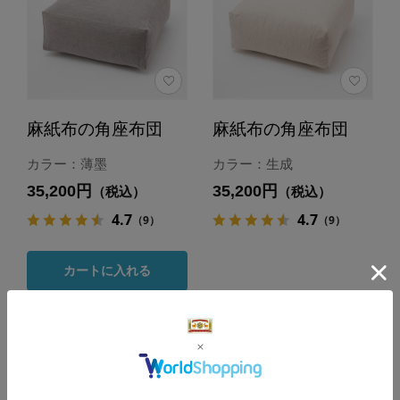
麻紙布の角座布団
麻紙布の角座布団
カラー：薄墨
カラー：生成
35,200円
35,200円
（税込）
（税込）
4.7
4.7
（9）
（9）
カートに入れる
あとで買う