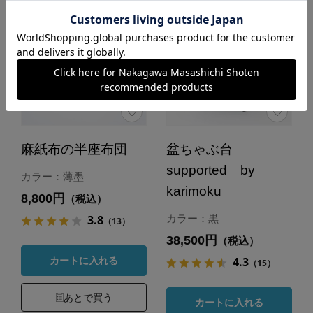
麻紙布の半座布団
盆ちゃぶ台
supported by
カラー：薄墨
karimoku
8,800円
（税込）
3.8
カラー：黒
（13）
38,500円
（税込）
4.3
カートに入れる
（15）
あとで買う
カートに入れる