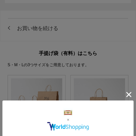
手提げ袋（有料）はこちら
S・M・Lの3つサイズをご用意しております。
S・M・Lサイズより当店に
Sサイズ