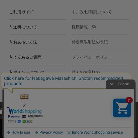
ご利用ガイド
中川政七商店について
└ 送料について
採用情報
└ お支払い方法
特定商取引法の表記
└ よくあるご質問
プライバシーポリシー
└ ポイントについて
法人のお客様の
お問い合わせ
個人のお客様の
お問い合わせ
当サイトでは、当サイト内における閲覧履歴・属性情報などの取得およ
Copyright©2000
-2026
び利便性向上のためにクッキー（Cookie）を使用いたします。詳細に
Nakagawa Masashichi Shoten All Rights Reserved.
関しては「
プライバシーポリシー
」をお読みください。
承諾する