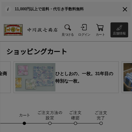
11,000円以上で送料・代引き手数料無料
店舗情報
見つける
ログイン
カート
ショッピングカート
全商
ひとしおの、一枚。31年目の
特別な一枚。