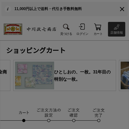
11,000円以上で送料・代引き手数料無料
店舗情報
見つける
ログイン
カート
ショッピングカート
全商
ひとしおの、一枚。31年目の
特別な一枚。