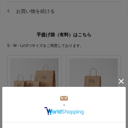
手提げ袋（有料）はこちら
S・M・Lの3つサイズをご用意しております。
S・M・Lサイズより当店に
Sサイズ
お任せ