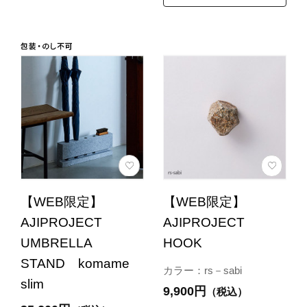
【WEB限定】
【WEB限定】
AJIPROJECT
AJIPROJECT
UMBRELLA
HOOK
STAND komame
カラー：rs－sabi
slim
9,900円
（税込）