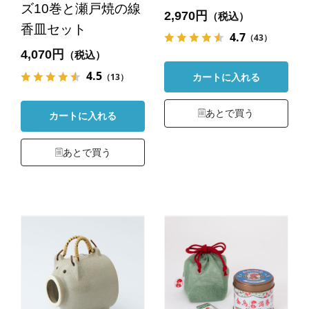
ズ10巻と瀬戸焼の線
2,970円
（税込）
香皿セット
4.7
（43）
4,070円
（税込）
4.5
（13）
カートに入れる
あとで買う
カートに入れる
あとで買う