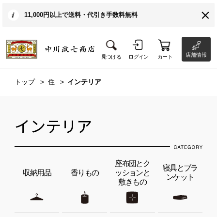
11,000円以上で送料・代引き手数料無料
店舗情報
見つける
ログイン
カート
トップ
住
インテリア
インテリア
座布団とク
寝具とブラ
収納用品
香りもの
ッションと
ンケット
敷きもの