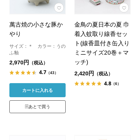
萬古焼の小さな豚か
金鳥の夏日本の夏 巾
やり
着入蚊取り線香セッ
ト(線香皿付き缶入り
サイズ：＊ カラー：うの
ミニサイズ20巻＋マ
ふ釉
ッチ)
2,970円
（税込）
4.7
（43）
2,420円
（税込）
4.8
（6）
カートに入れる
あとで買う