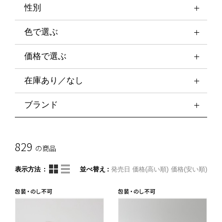
性別
色で選ぶ
価格で選ぶ
在庫あり／なし
ブランド
829
の商品
表示方法
並べ替え
発売日
価格(高い順)
価格(安い順)