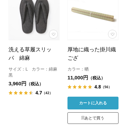
洗える草履スリッ
厚地に織った掛川織
パ 綿麻
ござ
サイズ：L カラー：綿麻
カラー：晒
黒
11,000円
（税込）
3,960円
（税込）
4.8
（56）
4.7
（42）
カートに入れる
あとで買う