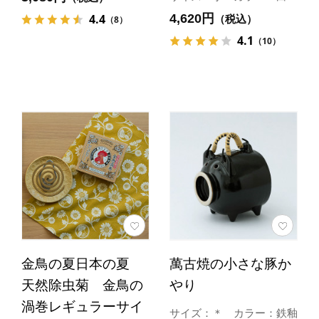
4,620円
4.4
（税込）
（8）
4.1
（10）
金鳥の夏日本の夏
萬古焼の小さな豚か
天然除虫菊 金鳥の
やり
渦巻レギュラーサイ
サイズ：＊ カラー：鉄釉