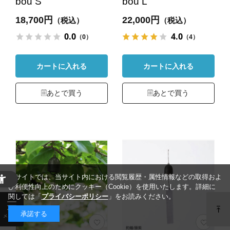
bou S
bou L
18,700円
22,000円
（税込）
（税込）
0.0
4.0
（0）
（4）
カートに入れる
カートに入れる
あとで買う
あとで買う
当サイトでは、当サイト内における閲覧履歴・属性情報などの取得およ
び利便性向上のためにクッキー（Cookie）を使用いたします。詳細に
関しては「
プライバシーポリシー
」をお読みください。
承諾する