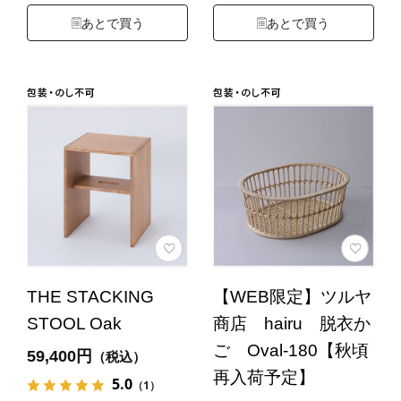
あとで買う
あとで買う
THE STACKING
【WEB限定】ツルヤ
STOOL Oak
商店 hairu 脱衣か
ご Oval-180【秋頃
59,400円
（税込）
再入荷予定】
5.0
（1）