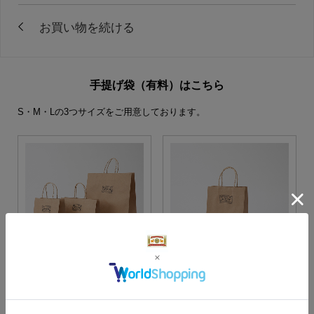
手提げ袋（有料）はこちら
S・M・Lの3つサイズをご用意しております。
S・M・Lサイズより当店に
Sサイズ
お任せ