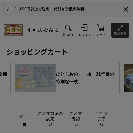
11,000円以上で送料・代引き手数料無料
店舗情報
見つける
ログイン
カート
ショッピングカート
全商
ひとしおの、一枚。31年目の
特別な一枚。