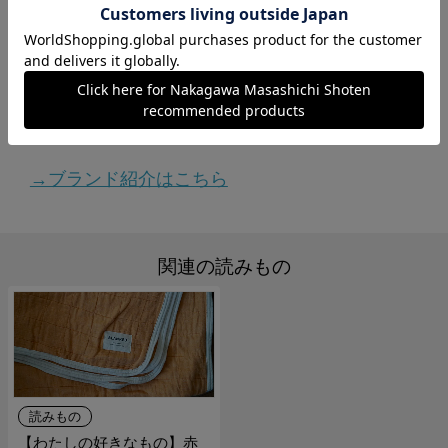
日本の綿花栽培発祥の地といわれる愛知県三河
地方で70年以上の歴史を持つ機屋（はたや）、
有限会社ナカモリが、細い糸を扱う技術を活か
して2022年に生み出したガーゼケットブラン
ド。
→ブランド紹介はこちら
関連の読みもの
読みもの
【わたしの好きなもの】赤