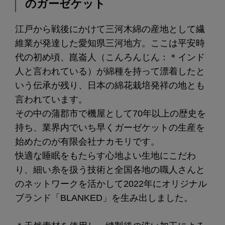
のガーゼケット
江戸から戦後にかけて三河木綿の産地として繊
維業が発達した愛知県三河地方。ここは平安時
代の初め頃、崑崙人（こんろんじん：＊インド
人と言われている）が綿種を持って漂着したと
いう伝承が残り、日本の綿花栽培発祥の地とも
言われています。
その中の蒲郡市で機屋として70年以上の歴史を
持ち、業界内でいち早くガーゼケットの生産を
始めたのが有限会社ナカモリです。
快適な睡眠をもたらす心地よい生地にこだわ
り、細い糸を扱う技術と全国各地の職人さんと
のネットワークを活かして2022年にオリジナル
ブランド「BLANKED」を生み出しました。