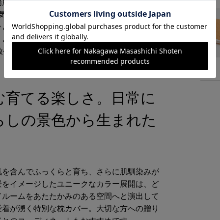
場所だからこそ、通気性と吸水性に優れたガー
空気を含むため、寝汗をかいてもしっかり吸水
ラとした快適さをキープ。さらに、冬場は肌に
りとした温もりで頭部を包み込みます。「綿
放せない1枚です。
む育てる楽しさ。日常に
らしの景色から生まれた
気を含んでふっくらと育ち、さらに肌馴染みが
景をイメージしたユニークなカラー展開は、ど
ドルームをあたたかみのある空間へと演出して
愛着が湧く特別な枕カバー。大切な方への贈り