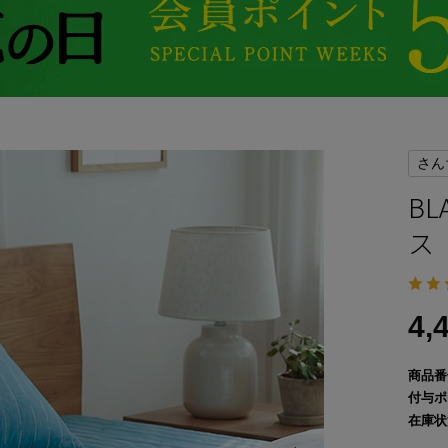
さん
B
ス
4,
商品番
付与ポ
在庫状