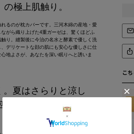
」の極上肌触り。
触れるのが枕カバーです。三河木綿の産地・愛
しながら織り上げた4重ガーゼは、驚くほどふ
肌触り。縫製後に今治の名水と酵素で優しく洗
し、デリケートな顔の肌にも安心な優しさに仕
な心地よさが、あなたを深い眠りへと誘いま
こち
く。夏はさらりと涼し
包まれる1年中快適な枕