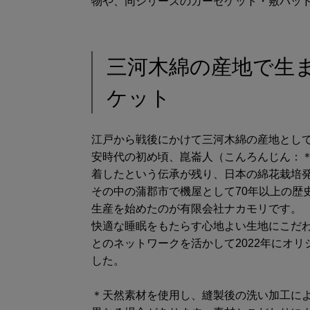
物や、同シリーズのガーゼケット・敷パッ
三河木綿の産地で生
ケット
江戸から戦後にかけて三河木綿の産地とし
安時代の初め頃、崑崙人（こんろんじん：
着したという伝承が残り、日本の綿花栽培
その中の蒲郡市で機屋として70年以上の歴
生産を始めたのが有限会社ナカモリです。
快適な睡眠をもたらす心地よい生地にこだ
とのネットワークを活かして2022年にオリ
した。
＊天然素材を使用し、縫製後の洗い加工に