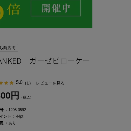
ち商店街
LANKED ガーゼピローケー
5.0
（1）
レビューを見る
400円
（税込）
号
1205-0592
イント
44pt
況
あり