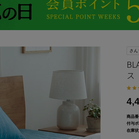
さん
B
ス
4,
商品番
付与ポ
在庫状