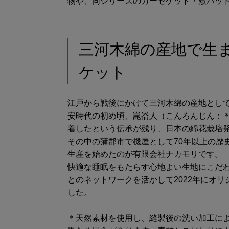
物や、同シリーズのガーゼケット・敷パッ
三河木綿の産地で生
ケット
江戸から戦後にかけて三河木綿の産地とし
安時代の初め頃、崑崙人（こんろんじん：
着したという伝承が残り、日本の綿花栽培
その中の蒲郡市で機屋として70年以上の歴
生産を始めたのが有限会社ナカモリです。
快適な睡眠をもたらす心地よい生地にこだ
とのネットワークを活かして2022年にオリ
した。
＊天然素材を使用し、縫製後の洗い加工に