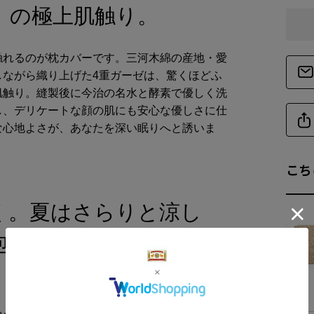
」の極上肌触り。
触れるのが枕カバーです。三河木綿の産地・愛
しながら織り上げた4重ガーゼは、驚くほどふ
肌触り。縫製後に今治の名水と酵素で優しく洗
し、デリケートな顔の肌にも安心な優しさに仕
な心地よさが、あなたを深い眠りへと誘いま
こち
く。夏はさらりと涼し
包まれる1年中快適な枕