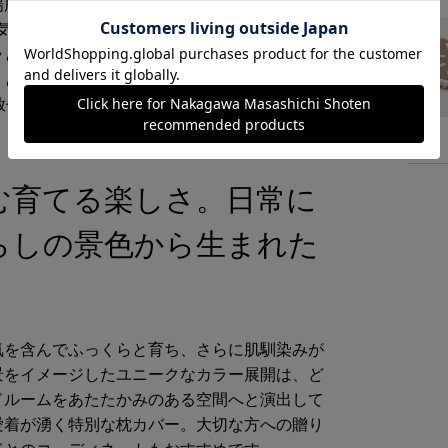
場所だからこそ、通気性と吸水性に優れたガー
空気を含むため、寝汗をかいてもしっかり吸水
ラとした快適さをキープ。さらに、冬場は肌に
りとした温もりで頭部を包み込みます。「綿
放せない1枚です。
む育てる楽しさ。日常に
らしの景色から生まれた
気を含んでふっくらと育ち、さらに肌馴染みが
景をイメージしたユニークなカラー展開は、ど
ドルームをあたたかみのある空間へと演出して
愛着が湧く特別な枕カバー。大切な方への贈り