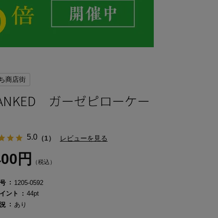
ち商店街
LANKED ガーゼピローケー
5.0
（1）
レビューを見る
400円
（税込）
号
1205-0592
イント
44pt
況
あり