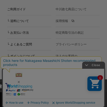
ご利用ガイド
中川政七商店について
└ 送料について
採用情報
└ お支払い方法
特定商取引法の表記
└ よくあるご質問
プライバシーポリシー
└ ポイントについて
法人のお客様の
お問い合わせ
個人のお客様の
お問い合わせ
当サイトでは、当サイト内における閲覧履歴・属性情報などの取得およ
Copyright©2000
-2026
び利便性向上のためにクッキー（Cookie）を使用いたします。詳細に
Nakagawa Masashichi Shoten All Rights Reserved.
関しては「
プライバシーポリシー
」をお読みください。
承諾する