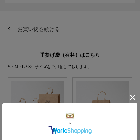
手提げ袋（有料）はこちら
S・M・Lの3つサイズをご用意しております。
S・M・Lサイズより当店に
Sサイズ