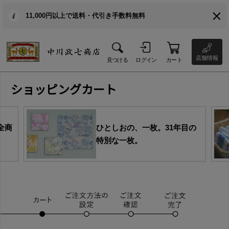
11,000円以上で送料・代引き手数料無料
店舗情報
見つける
ログイン
カート
ショッピングカート
全商
ひとしおの、一枚。31年目の
特別な一枚。