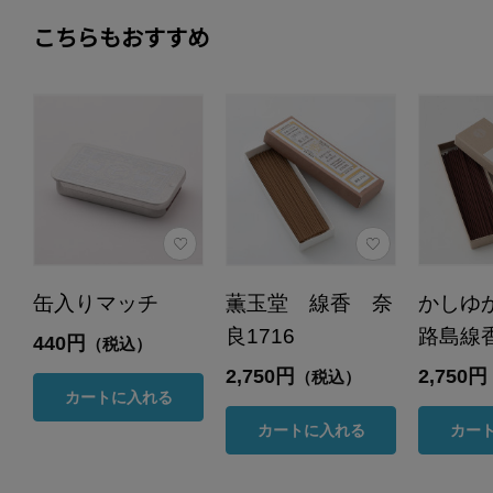
こちらもおすすめ
缶入りマッチ
薫玉堂 線香 奈
かしゆ
良1716
路島線
440円
（税込）
2,750円
2,750円
（税込）
カートに入れる
カートに入れる
カー