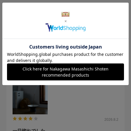
★
5
(2)
★
4
(1)
★
3
(0)
★
2
(0)
★
1
(0)
絞り込み
表示：新しい順
2026.8.2
一目惚れでした