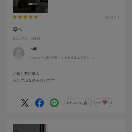
2026.8.2
母へ
購入の用途
:ご自宅用
miiii
住まい:
持ち家一戸建て
家族構成:
二人暮らし
お輪と共に購入
シンプルなのも良いです
参考になった
0
Like!
0