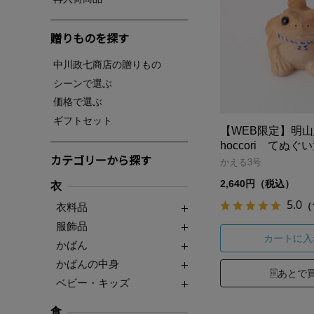
贈りものを探す
中川政七商店の贈りもの
シーンで選ぶ
価格で選ぶ
ギフトセット
【WEB限定】明
hoccori てぬ
カテゴリーから探す
かえる3号
2,640円（税込）
衣
5.0
（
衣料品
服飾品
カートに入
かばん
かばんの中身
あとで
ベビー・キッズ
食