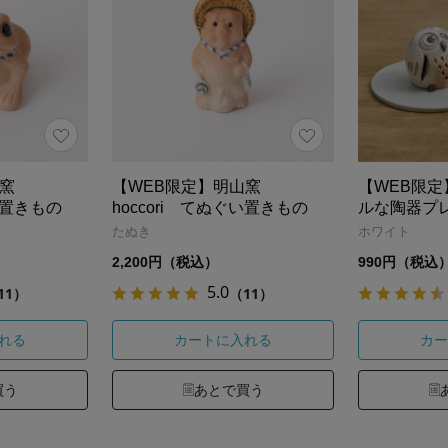
山窯
【WEB限定】明山窯
【WEB限
ぐい置きもの
hoccori てぬぐい置きもの
ルな陶器プ
たぬき
ホワイト
2,200円（税込）
990円（税込
5.0
11）
（11）
れる
カートに入れる
カー
買う
あとで買う