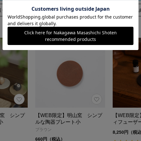
買う
あとで買う
山窯 シンプ
【WEB限定】明山窯 シンプ
【WEB限定
小
ルな陶器プレート小
ィフューザ
ブラウン
8,250円（税
660円（税込）