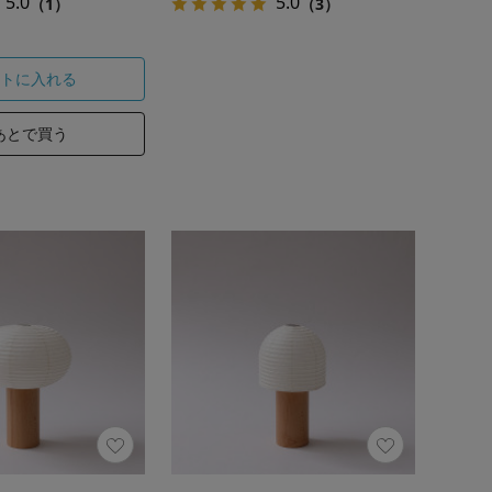
5.0
5.0
（1）
（3）
トに入れる
あとで買う