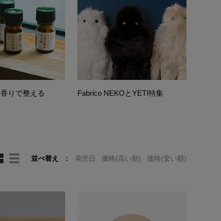
 香りで整える
Fabrico NEKOとYETI特集
並べ替え
発売日
価格(高い順)
価格(安い順)