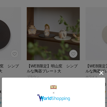
山窯 シンプ
【WEB限定】明山窯 シンプ
【WEB限
大
ルな陶器プレート大
ルな陶器プ
ブラウン
ホワイト
990円（税込）
660円（税込
4.5
4）
（4）
れる
カートに入れる
カー