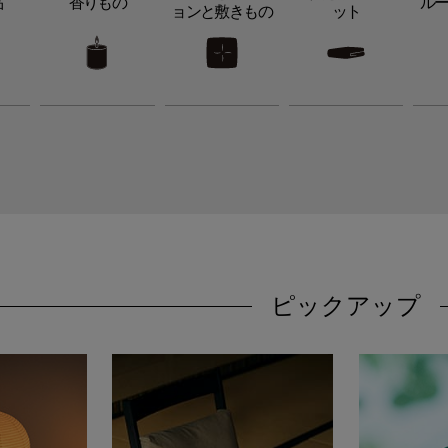
品
香りもの
ル
ョンと敷きもの
ット
ピックアップ