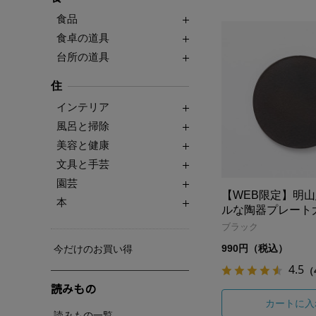
食品
食卓の道具
台所の道具
住
インテリア
風呂と掃除
美容と健康
文具と手芸
園芸
【WEB限定】明
本
ルな陶器プレート
ブラック
990円（税込）
今だけのお買い得
4.5
（
読みもの
カートに入
読みもの一覧