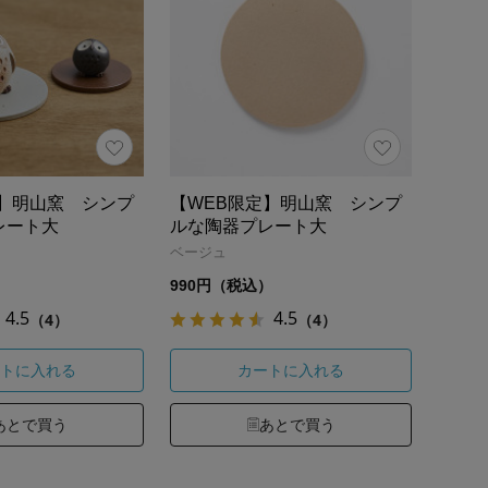
定】明山窯 シンプ
【WEB限定】明山窯 シンプ
レート大
ルな陶器プレート大
ベージュ
）
990円（税込）
4.5
4.5
（4）
（4）
トに入れる
カートに入れる
あとで買う
あとで買う