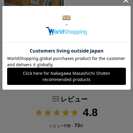
読みもの
【わたしの好きなもの】赤
ちゃんも大人も心地よい
「BLANKED ガーゼ敷パッ
ド」
レビュー
4.8
73
レビュー件数：
件