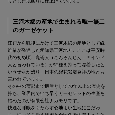
りとした肌触りに仕上げています。
三河木綿の産地で生まれる唯一無二
のガーゼケット
江戸から戦後にかけて三河木綿の産地として繊
維業が発達した愛知県三河地方。ここは平安時
代の初め頃、崑崙人（こんろんじん：＊インド
人と言われている）が綿種を持って漂着したと
いう伝承が残り、日本の綿花栽培発祥の地とも
言われています。
その中の蒲郡市で機屋として70年以上の歴史を
持ち、業界内でいち早くガーゼケットの生産を
始めたのが有限会社ナカモリです。
快適な睡眠をもたらす心地よい生地にこだわ
り、細い糸を扱う技術と全国各地の職人さんと