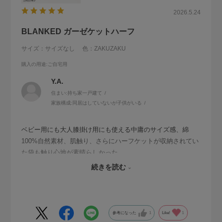
2026.5.24
BLANKED ガーゼケットハーフ
サイズ：サイズなし
色：ZAKUZAKU
購入の用途
:ご自宅用
Y.A.
住まい:
持ち家一戸建て
家族構成:
同居はしていないが子供がいる
ベビー用にも大人膝掛け用にも使える中庸のサイズ感、綿
100%自然素材、肌触り、さらにハーフケットが収納されてい
た袋も触り心地が素晴らしかった。
それぞれの色のネーミングも"YURAYURA""NOBINOBI"等、
続きを読む
味わい深い。
参考になった
1
Like!
1