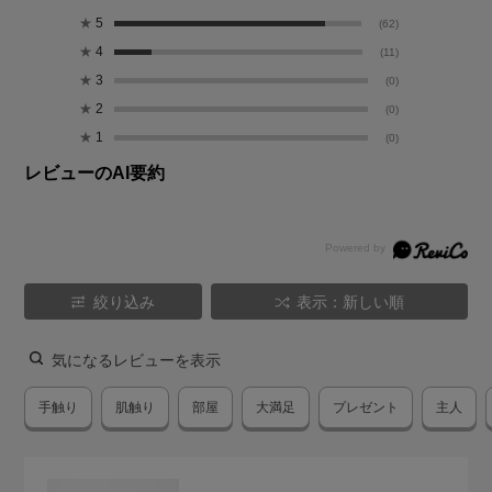
★
5
(62)
★
4
(11)
★
3
(0)
★
2
(0)
★
1
(0)
レビューのAI要約
絞り込み
表示：新しい順
気になるレビューを表示
手触り
肌触り
部屋
大満足
プレゼント
主人