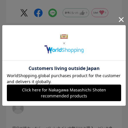
参考になった
0
Like!
0
2026.1.27
バレンタイン
サイズ：中
色：200 calico
no name