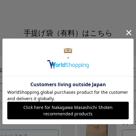
手提げ袋（有料）はこちら
S・M・Lの3つサイズをご用意しております。
ズより当店にお任せ
Sサイ
ートに入れる
Lサイ