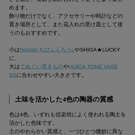
めます。
飾り物だけでなく、アクセサリーや時計などの
置き場所として、また花入れの受け皿として使
うのもおすすめです。
小は
hoccori ちびふくろうL
やSHIGA★LUCKY
に、
大は
てぬぐい置きもの
や
HIJICA TONE VASE
SS
に合わせやすい大きさです。
土味を活かした4色の陶器の質感
色は4色。いずれも信楽焼によく使われる陶土を
活かした色味です。
土のやわらかい質感と、一つひとつ微妙に異な