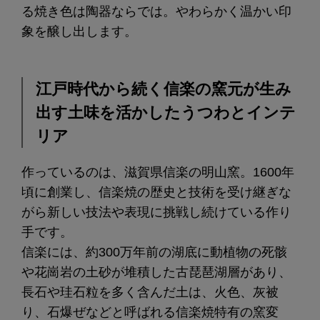
る焼き色は陶器ならでは。やわらかく温かい印
象を醸し出します。
江戸時代から続く信楽の窯元が生み
出す土味を活かしたうつわとインテ
リア
作っているのは、滋賀県信楽の明山窯。1600年
頃に創業し、信楽焼の歴史と技術を受け継ぎな
がら新しい技法や表現に挑戦し続けている作り
手です。
信楽には、約300万年前の湖底に動植物の死骸
や花崗岩の土砂が堆積した古琵琶湖層があり、
長石や珪石粒を多く含んだ土は、火色、灰被
り、石爆ぜなどと呼ばれる信楽焼特有の窯変