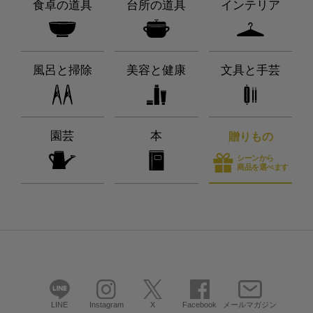
食卓の道具
台所の道具
インテリア
風呂と掃除
美容と健康
文具と手芸
園芸
本
贈りもの
シーンから
商品を選べます
LINE
Instagram
X
Facebook
メールマガジン