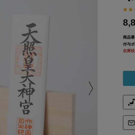
8,
商品番
付与ポ
在庫状