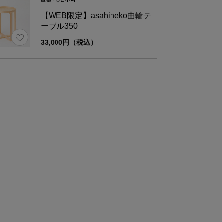
材
東濃ひのき
【WEB限定】asahineko曲輪テ
ーブル350
さ
約640g
33,000円（税込）
ズ
幅
奥行
29.7
11