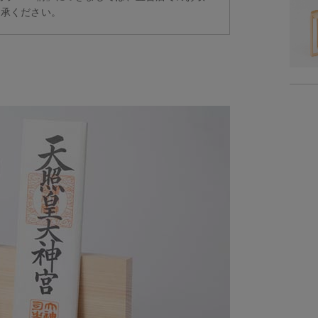
了承ください。
素
重
商品サイズ
サイ
-