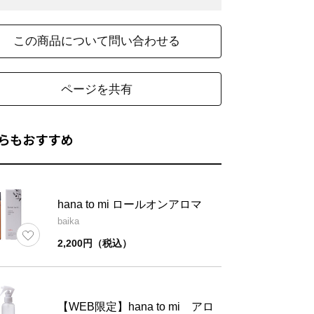
この商品について問い合わせる
ページを共有
称
jiju
kikka
らもおすすめ
精油（ヒノキ、エレ
精油（ホーウッド
ミ、ラベンダー、フ
ン、メイチャン、
ランキンセンス、ベ
マイル・ローマン
分
hana to mi ロールオンアロマ
チバー、サンダルウ
ッド・バージニア
baika
ッド、パチュリ、ネ
ー ）、溶剤
2,200円（税込）
ロリ ）、溶剤
称
kurobo
baika
【WEB限定】hana to mi アロ