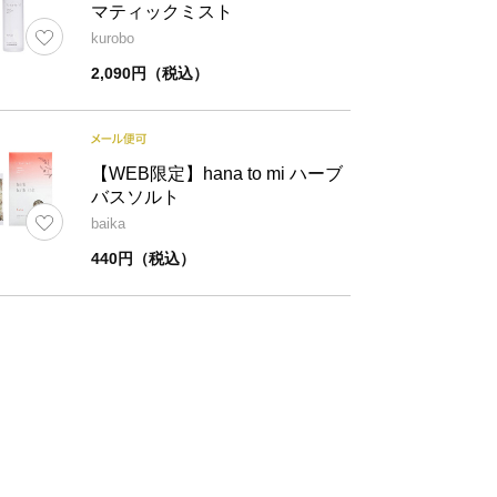
マティックミスト
精油（ユーカリ・グ
精油(ラベンダー、
kurobo
ロブルス、薄荷、ラ
ん、エレミ、ゼラ
2,090円（税込）
ベンダー・スパイ
ーズ、シダーウッ
分
ク、トドマツ）、溶
ス、フランキンセ
剤
ダルウッド、フェン
【WEB限定】hana to mi ハーブ
剤
バスソルト
baika
量
105ml
440円（税込）
約1.5か月～2か月
期間
※使用環境により異なることがあります。
品
杉スティック3本/穴あきキャップ
考
専用箱(6.0×6.0×24.8㎝)入り