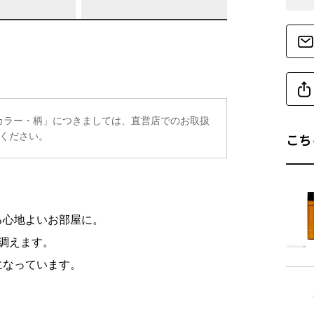
商品詳細
名
定カラー・柄」につきましては、直営店でのお取扱
こち
ください。
成
る心地よいお部屋に。
く調えます。
になっています。
名