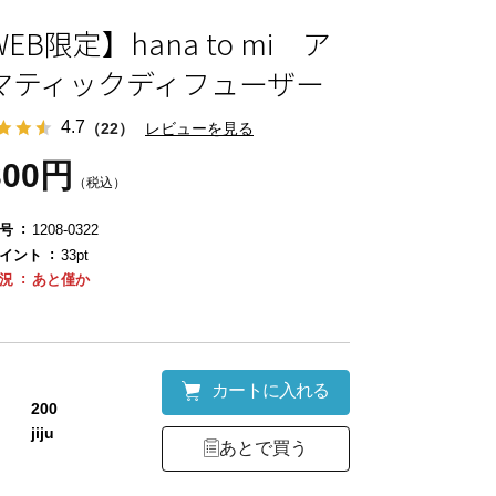
EB限定】hana to mi ア
マティックディフューザー
4.7
（22）
レビューを見る
300円
（税込）
号
1208-0322
イント
33pt
況
あと僅か
カートに入れる
200
jiju
あとで買う