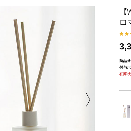
【W
ロ
3,
商品番
付与ポ
在庫状