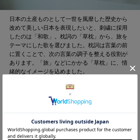
日本の土産ものとして一世を風靡した歴史から
改めて美しい日本を表現したいと、刺繍に採用
したのは「和歌」。枕詞の「草枕」から、旅を
テーマにした歌を選びました。枕詞は言葉の前
に置くことで、次の言葉の調子を整える役割が
あります。「旅」などにかかる「草枕」に、情
緒的なイメージを込めました。
サイズは45cm×45cmと45cm×30cmの二サイズ
展開です。
45×30cm：枕詞の「草枕」自体をローマ字に変
換し、横振刺繍で制作しています。
45×45cm：「草枕旅行く人も行き触ればにほい