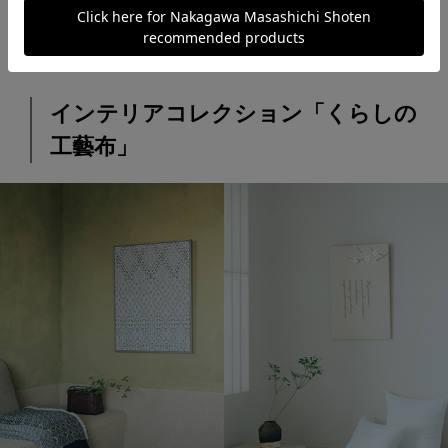
ぬべくも咲ける萩かも」 笠朝臣金村（万葉
集：巻8-1532）
インテリアコレクション「くらしの
工藝布」