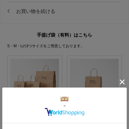
手提げ袋（有料）はこちら
S・M・Lの3つサイズをご用意しております。
S・M・Lサイズより当店に
Sサイズ
お任せ