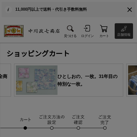
11,000円以上で送料・代引き手数料無料
店舗情報
見つける
ログイン
カート
ショッピングカート
全商
ひとしおの、一枚。31年目の
特別な一枚。