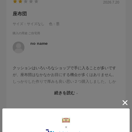
2026.7.20
座布団
サイズ：サイズなし
色：墨
購入の用途
:ご自宅用
no name
クッションはいろいろなショップで手に入ることが多いです
が、座布団はなかなかお目にする機会が多くはありません。
しっかりした作りで厚みも良い思い２つ購入しました。しか
し、自分が体温が高いことや、現在の夏は暑いので、座布団
続きを読む
に熱がこもりやすく、梅雨時期は湿気を吸収しているように
感じました。週末は風通しのよいところで、干した方がよい
かなと思いました。
参考になった
0
Like!
0