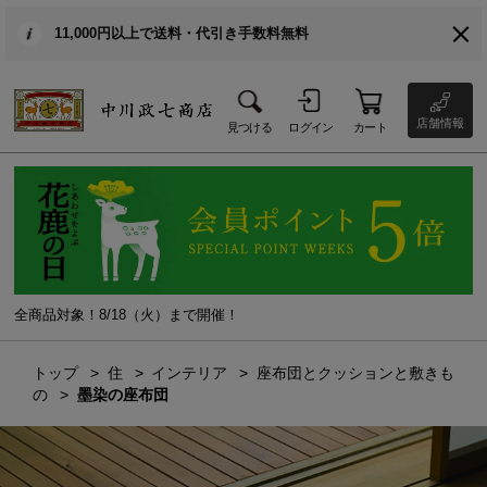
11,000円以上で送料・代引き手数料無料
店舗情報
見つける
ログイン
カート
全商品対象！8/18（火）まで開催！
トップ
住
インテリア
座布団とクッションと敷きも
の
墨染の座布団