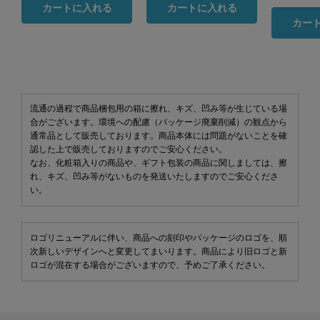
カートに入れる
カートに入れる
カー
流通の過程で商品梱包用の箱に擦れ、キズ、凹み等が生じている場
合がございます。環境への配慮（パッケージ廃棄削減）の観点から
通常品として販売しております。商品本体には問題がないことを確
認した上で販売しておりますのでご安心ください。
なお、化粧箱入りの商品や、ギフト包装の商品に関しましては、擦
れ、キズ、凹み等がないものを発送いたしますのでご安心くださ
い。
ロゴリニューアルに伴い、商品への刻印やパッケージのロゴを、順
次新しいデザインへと変更してまいります。商品により旧ロゴと新
ロゴが混在する場合がございますので、予めご了承ください。