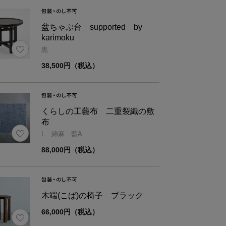
表地：植物繊維(大麻）64％・綿36％
中芯材：ポリウレタン
盆ちゃぶ台 supported by
材
karimoku
中綿(芯材側)：ポリエステル100％
黒
中綿(表側)：綿100％
38,500円（税込）
り
ユタカ産業
くらしの工藝布 二重裂織の敷
色
澤染工
布
L 綿麻 藍A
工
福井プレス
88,000円（税込）
木端(こば)の椅子 ブラック
ズ
幅
全長
66,000円（税込）
約55
160