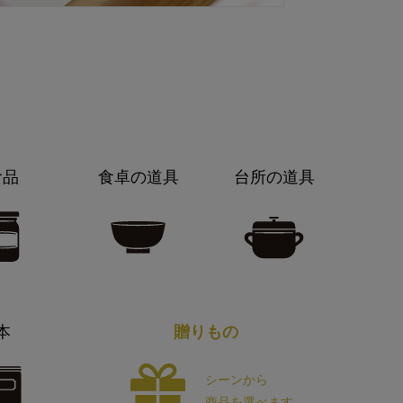
食品
食卓の道具
台所の道具
本
贈りもの
シーンから
商品を選べます