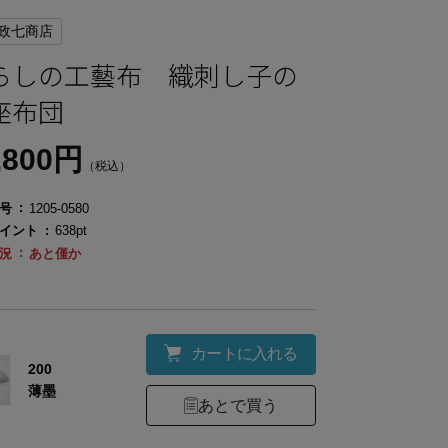
政七商店
らしの工藝布 織刺し子の
座布団
,800円
（税込）
号
1205-0580
イント
638pt
況
あと僅か
カートに入れる
200
薄墨
あとで買う