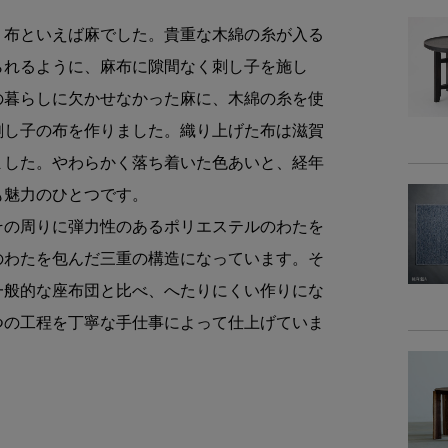
、布といえば麻でした。貴重な木綿の糸が入る
素
られるように、麻布に隙間なく刺し子を施し
の暮らしに欠かせなかった麻に、木綿の糸を使
刺し子の布を作りました。織り上げた布は滋賀
ました。やわらかく落ち着いた色あいと、経年
織
も魅力のひとつです。
染
その周りに弾力性のあるポリエステルのわたを
のわたを包んだ三重の構造になっています。そ
加
一般的な座布団と比べ、へたりにくい作りにな
つの工程を丁寧な手仕事によって仕上げていま
商品サイズ
サイ
-