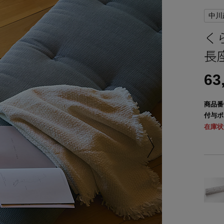
中川
く
長
63
商品番
付与ポ
在庫状