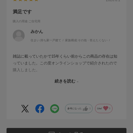
2026.6.1
満足です
購入の用途
:ご自宅用
みかん
住まい:
持ち家一戸建て
家族構成:
その他・答えたくない
雑誌に載っていたかで15年くらい前からこの商品の存在は知
っていました。この度オンラインショップで紹介されたので
購入しました。
大変満足しています。見ているだけでほっこりした気持ちに
続きを読む
なります。自分はプラスチック製品より、やはり自然素材が
好きなのだと改めて実感しているところです
参考になった
1
Like!
3