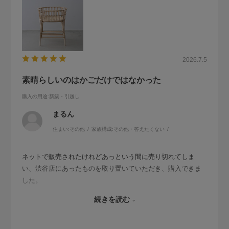
2026.7.5
素晴らしいのはかごだけではなかった
購入の用途
:新築・引越し
まるん
住まい:
その他
家族構成:
その他・答えたくない
ネットで販売されたけれどあっという間に売り切れてしま
い、渋谷店にあったものを取り置いていただき、購入できま
した。
はるばる北海道に届いた荷を解いてびっくりしました。
続きを読む
ダンボールをつなげてすっぽり覆って下さったこと。
しっかりと緩衝材で包んで下さったこと。
その一つ一つの仕事が、小さなテープひとつ貼るにしても、