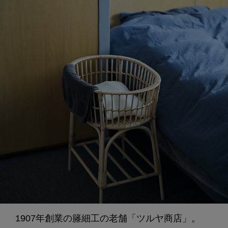
1907年創業の籐細工の老舗「ツルヤ商店」。