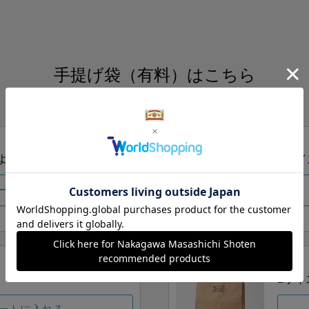
手提げ袋（有料）はこちら
S・M・Lの3つサイズをご用意しております。
ズより当店にお任せ
Sサイ
ートに入れる
Lサイ