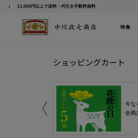
11,000円以上で送料・代引き手数料無料
特集
ショッピングカート
しい、植物由来
今な
。
全商