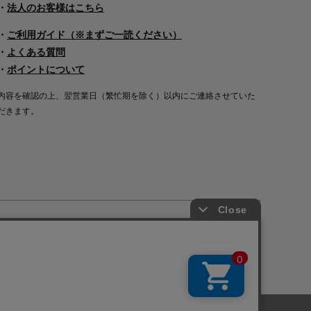
・
法人のお客様はこちら
・
ご利用ガイド（※まずご一読ください）
・
よくある質問
・
ポイントについて
内容を確認の上、翌営業日（繁忙期を除く）以内にご連絡させていた
だきます。
Copyright©2000
-2026
Nakagawa Masashichi Shoten All Rights Reserved.