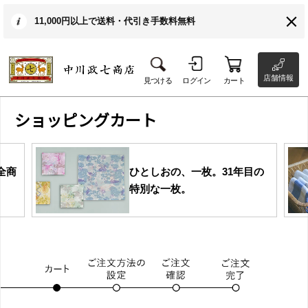
11,000円以上で送料・代引き手数料無料
店舗情報
見つける
ログイン
カート
ショッピングカート
全商
ひとしおの、一枚。31年目の
特別な一枚。