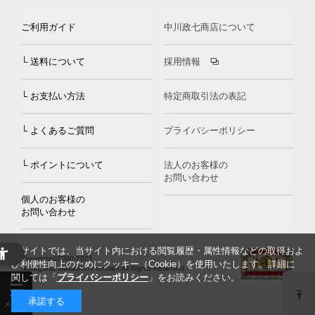
ご利用ガイド
中川政七商店について
└ 送料について
採用情報
└ お支払い方法
特定商取引法の表記
└ よくあるご質問
プライバシーポリシー
└ ポイントについて
法人のお客様の
お問い合わせ
個人のお客様の
お問い合わせ
当サイトでは、当サイト内における閲覧履歴・属性情報などの取得およ
Copyright©2000
-2026
び利便性向上のためにクッキー（Cookie）を使用いたします。詳細に
Nakagawa Masashichi Shoten All Rights Reserved.
関しては「
プライバシーポリシー
」をお読みください。
承諾する