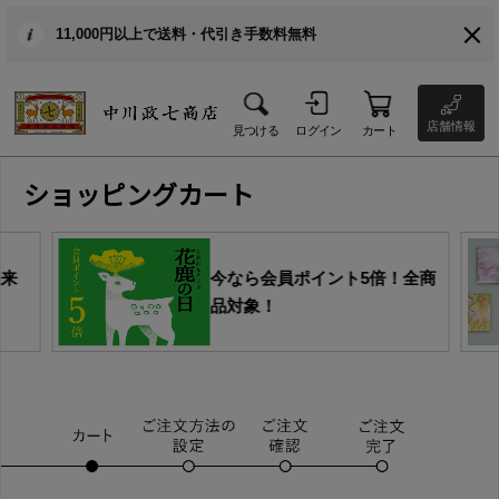
11,000円以上で送料・代引き手数料無料
店舗情報
見つける
ログイン
カート
ショッピングカート
由来
今なら会員ポイント5倍！全商
品対象！