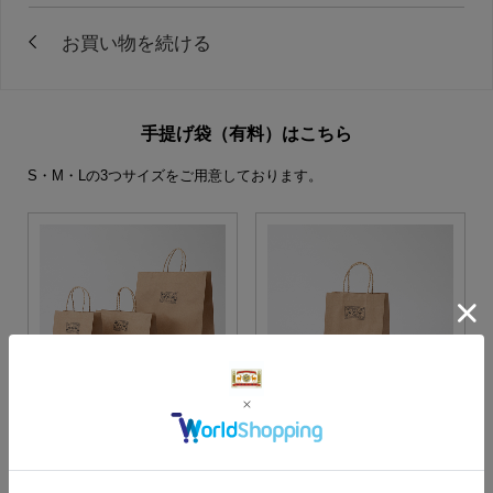
手提げ袋（有料）はこちら
S・M・Lの3つサイズをご用意しております。
S・M・Lサイズより当店に
Sサイズ
お任せ