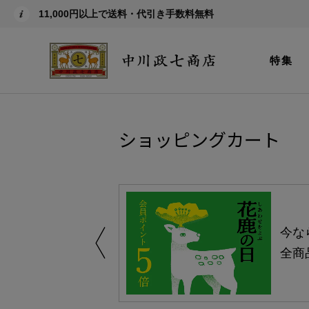
11,000円以上で送料・代引き手数料無料
特集
ショッピングカート
しい、植物由来
今な
。
全商