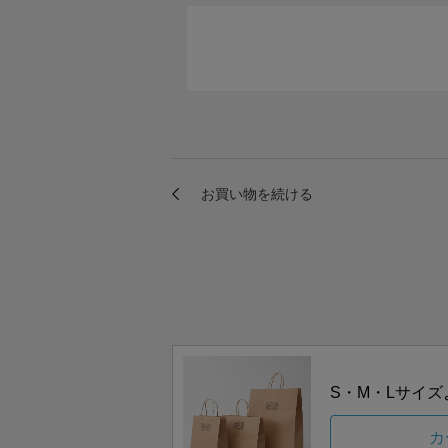
S・M・Lサイ
カ