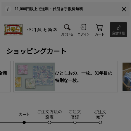
11,000円以上で送料・代引き手数料無料
店舗情報
見つける
ログイン
カート
ショッピングカート
全商
ひとしおの、一枚。31年目の
特別な一枚。