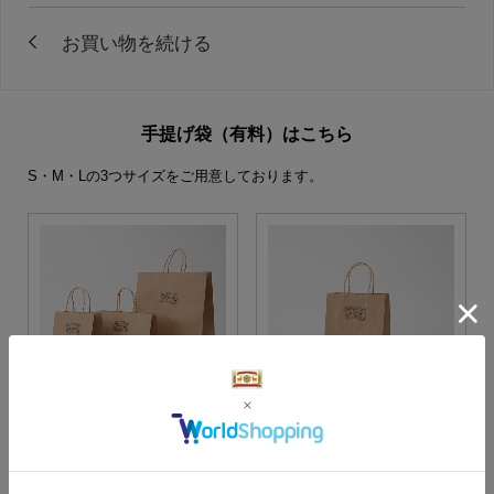
手提げ袋（有料）はこちら
S・M・Lの3つサイズをご用意しております。
S・M・Lサイズより当店に
Sサイズ
お任せ