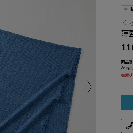
中川
く
薄
11
商品番
付与ポ
在庫状