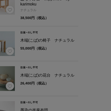
karimoku
材
綿100％
ナチュラル
38,500円（税込）
ズ
幅
全
木端(こば)の椅子 ナチュラル
約120
20
55,000円（税込）
木端(こば)の花台 ナチュラル
26,400円（税込）
墨染の半座布団