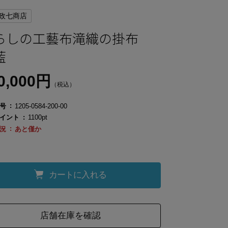
政七商店
らしの工藝布滝織の掛布
藍
0,000円
（税込）
号
1205-0584-200-00
イント
1100pt
況
あと僅か
カートに入れる
店舗在庫を確認