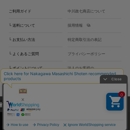
ご利用ガイド
中川政七商店について
└ 送料について
採用情報
└ お支払い方法
特定商取引法の表記
└ よくあるご質問
プライバシーポリシー
└ ポイントについて
法人のお客様の
お問い合わせ
個人のお客様の
お問い合わせ
当サイトでは、当サイト内における閲覧履歴・属性情報などの取得およ
Copyright©2000
-2026
び利便性向上のためにクッキー（Cookie）を使用いたします。詳細に
Nakagawa Masashichi Shoten All Rights Reserved.
関しては「
プライバシーポリシー
」をお読みください。
承諾する