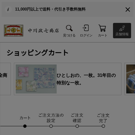
11,000円以上で送料・代引き手数料無料
店舗情報
見つける
ログイン
カート
ショッピングカート
全商
ひとしおの、一枚。31年目の
特別な一枚。