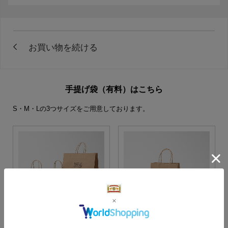
手提げ袋（有料）はこちら
S・M・Lの3つサイズをご用意しております。
S・M・Lサイズより当店に
Sサイズ