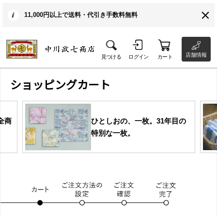
11,000円以上で送料・代引き手数料無料
店舗情報
見つける
ログイン
カート
ショッピングカート
全商
ひとしおの、一枚。31年目の
特別な一枚。