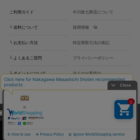
ご利用ガイド
中川政七商店について
└ 送料について
採用情報
└ お支払い方法
特定商取引法の表記
└ よくあるご質問
プライバシーポリシー
└ ポイントについて
法人のお客様の
お問い合わせ
個人のお客様の
お問い合わせ
当サイトでは、当サイト内における閲覧履歴・属性情報などの取得およ
Copyright©2000
-2026
び利便性向上のためにクッキー（Cookie）を使用いたします。詳細に
Nakagawa Masashichi Shoten All Rights Reserved.
関しては「
プライバシーポリシー
」をお読みください。
承諾する