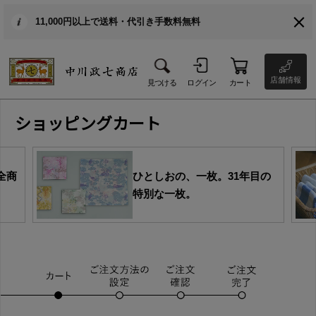
11,000円以上で送料・代引き手数料無料
店舗情報
見つける
ログイン
カート
ショッピングカート
全商
ひとしおの、一枚。31年目の
特別な一枚。