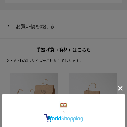
手提げ袋（有料）はこちら
S・M・Lの3つサイズをご用意しております。
S・M・Lサイズより当店に
Sサイズ