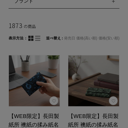
ブランド
1873
の商品
表示方法
並べ替え
発売日
価格(高い順)
価格(安い順)
【WEB限定】長田製
【WEB限定】長田製
紙所 襖紙の揉み紙名
紙所 襖紙の揉み紙名