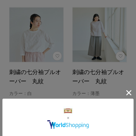
刺繍の七分袖プルオ
刺繍の七分袖プルオ
ーバー 丸紋
ーバー 丸紋
カラー：白
カラー：薄墨
15,400円
15,400円
（税込）
（税込）
4.6
4.6
（84）
（84）
カートに入れる
カートに入れる