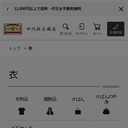
11,000円以上で送料・代引き手数料無料
店舗情報
見つける
ログイン
カート
トップ
衣
衣
かばんの中
衣料品
服飾品
かばん
身
ベビー・キ