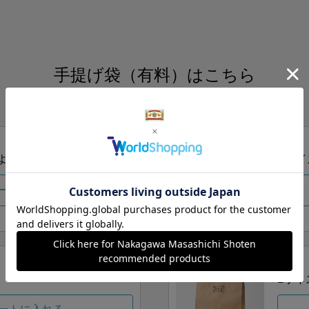
手提げ袋（有料）はこちら
S・M・Lの3つサイズをご用意しております。
ズより当店にお任せ
Sサイ
ートに入れる
Lサイ