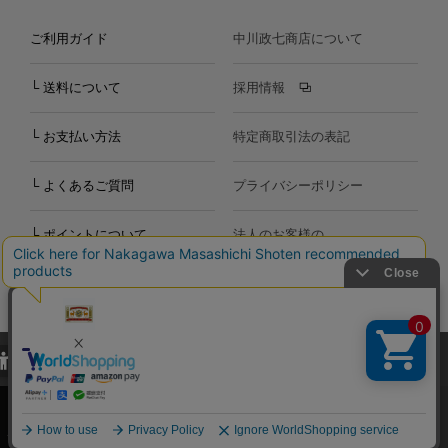
ご利用ガイド
中川政七商店について
└ 送料について
採用情報
└ お支払い方法
特定商取引法の表記
└ よくあるご質問
プライバシーポリシー
└ ポイントについて
法人のお客様の
お問い合わせ
個人のお客様の
お問い合わせ
当サイトでは、当サイト内における閲覧履歴・属性情報などの取得およ
Copyright©2000
-2026
び利便性向上のためにクッキー（Cookie）を使用いたします。詳細に
Nakagawa Masashichi Shoten All Rights Reserved.
関しては「
プライバシーポリシー
」をお読みください。
承諾する