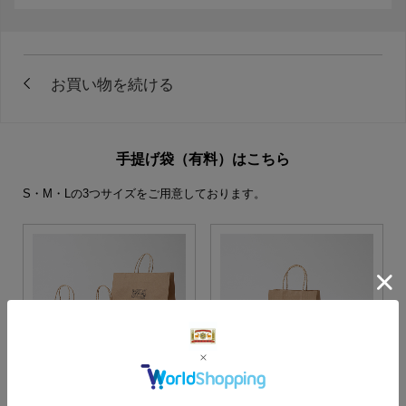
手提げ袋（有料）はこちら
S・M・Lの3つサイズをご用意しております。
S・M・Lサイズより当店に
Sサイズ