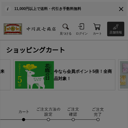
11,000円以上で送料・代引き手数料無料
店舗情報
見つける
ログイン
カート
ショッピングカート
由来
今なら会員ポイント5倍！全商
品対象！