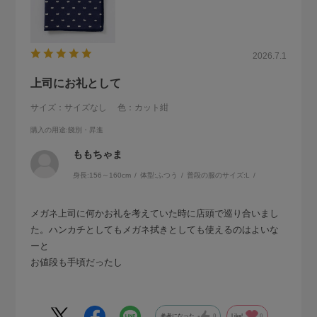
2026.7.1
上司にお礼として
サイズ：サイズなし
色：カット紺
購入の用途
:餞別・昇進
ももちゃま
身長:
156～160cm
体型:
ふつう
普段の服のサイズ:
L
メガネ上司に何かお礼を考えていた時に店頭で巡り合いまし
た。ハンカチとしてもメガネ拭きとしても使えるのはよいな
ーと
お値段も手頃だったし
参考になった
0
Like!
0