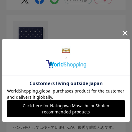
2026.6.23
きれいになります
サイズ：サイズなし
色：カット紺
購入の用途
:ご自宅用,記念日
もも
身長:
151～155cm
体型:
小柄
普段の服のサイズ:
M
ハンカチとしては使っていませんが、優秀な眼鏡ふきです。