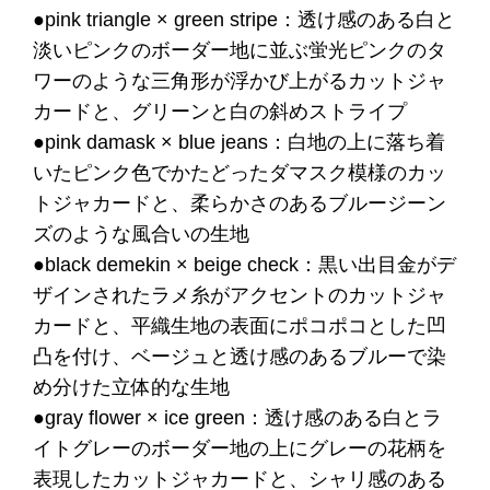
●pink triangle × green stripe：透け感のある白と
淡いピンクのボーダー地に並ぶ蛍光ピンクのタ
ワーのような三角形が浮かび上がるカットジャ
カードと、グリーンと白の斜めストライプ
●pink damask × blue jeans：白地の上に落ち着
いたピンク色でかたどったダマスク模様のカッ
トジャカードと、柔らかさのあるブルージーン
ズのような風合いの生地
●black demekin × beige check：黒い出目金がデ
ザインされたラメ糸がアクセントのカットジャ
カードと、平織生地の表面にポコポコとした凹
凸を付け、ベージュと透け感のあるブルーで染
め分けた立体的な生地
●gray flower × ice green：透け感のある白とラ
イトグレーのボーダー地の上にグレーの花柄を
表現したカットジャカードと、シャリ感のある