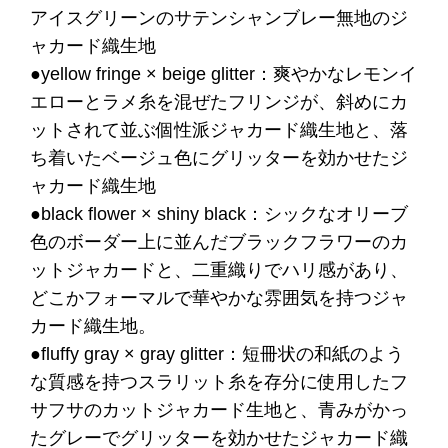
アイスグリーンのサテンシャンブレー無地のジ
ャカード織生地
●yellow fringe × beige glitter：爽やかなレモンイ
エローとラメ糸を混ぜたフリンジが、斜めにカ
ットされて並ぶ個性派ジャカード織生地と、落
ち着いたベージュ色にグリッターを効かせたジ
ャカード織生地
●black flower × shiny black：シックなオリーブ
色のボーダー上に並んだブラックフラワーのカ
ットジャカードと、二重織りでハリ感があり、
どこかフォーマルで華やかな雰囲気を持つジャ
カード織生地。
●fluffy gray × gray glitter：短冊状の和紙のよう
な質感を持つスラリット糸を存分に使用したフ
サフサのカットジャカード生地と、青みがかっ
たグレーでグリッターを効かせたジャカード織