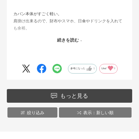
カバン本体がすごく軽い。
肩掛け出来るので、財布やスマホ、日傘やドリンクを入れて
も余裕。
しかも、可愛いオレンジの北欧風の花柄でコーデのアクセン
続きを読む
トになり、持っていると気分が明るくなります。購入して良
かったです。
参考になった
1
Like!
0
もっと見る
絞り込み
表示：新しい順