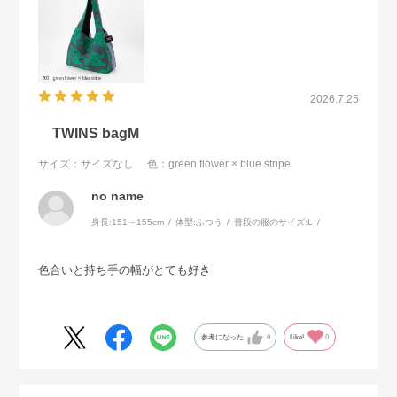
2026.7.25
TWINS bagM
サイズ：サイズなし
色：green flower × blue stripe
no name
身長:
151～155cm
体型:
ふつう
普段の服のサイズ:
L
色合いと持ち手の幅がとても好き
参考になった
0
Like!
0