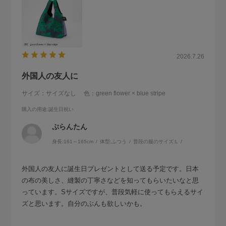
2026.7.26
外国人の友人に
サイズ：サイズなし
色：green flower × blue stripe
購入の用途
:誕生日祝い
ぷらんたん
身長:
161～165cm
体型:
ふつう
普段の服のサイズ:
L
外国人の友人に誕生日プレゼントとして送る予定です。日本
の布の美しさ、縫製の丁寧さなどを知ってもらいたいなと思
っています。Sサイズですが、普段気軽に使ってもらえるサイ
ズと思います。自分のぶんも欲しいかも。