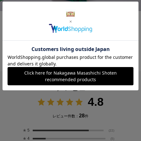
1300余年の歴史を誇る繊維産地･群馬県桐生に
おいて、ジャカード織物の機屋であるSUSAIが
立ち上げたファクトリーブランド。
→ブランド紹介はこちら
レビュー
4.8
28
レビュー件数：
件
★
5
(22)
★
4
(5)