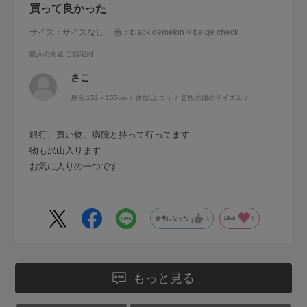
買って良かった
サイズ：サイズなし
色：black demekin × beige check
購入の用途
:ご自宅用
さこ
身長:
151～155cm
体型:
ふつう
普段の服のサイズ:
L
銀行、買い物、病院と持って行ってます
物も沢山入ります
お気に入りの一つです
参考になった
1
Like!
0
もっと見る