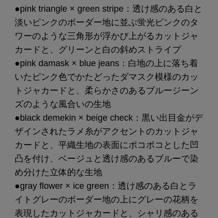
●pink triangle × green stripe：透け感のある白と
淡いピンクのボーダー地に並ぶ蛍光ピンクのタ
ワーのような三角形が浮かび上がるカットジャ
カードと、グリーンと白の斜めストライプ
●pink damask × blue jeans：白地の上に落ち着
いたピンク色でかたどったダマスク模様のカッ
トジャカードと、柔らかさのあるブルージーン
ズのような風合いの生地
●black demekin × beige check：黒い出目金がデ
ザインされたラメ糸がアクセントのカットジャ
カードと、平織生地の表面にポコポコとした凹
凸を付け、ベージュと透け感のあるブルーで染
め分けた立体的な生地
●gray flower × ice green：透け感のある白とラ
イトグレーのボーダー地の上にグレーの花柄を
表現したカットジャカードと、シャリ感のある