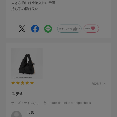
大きさ的には小物入れに最適
持ち手の幅は良い
参考になった
0
Like!
0
2026.7.14
ステキ
サイズ：サイズなし
色：black demekin × beige check
しめ