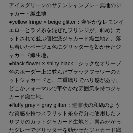
アイスグリーンのサテンシャンブレー無地のジ
ャカード織生地。
●yellow fringe × beige glitter：爽やかなレモンイ
エローとラメ糸を混ぜたフリンジが、斜めにカ
ットされて並ぶ個性派ジャカード織生地と、落
ち着いたベージュ色にグリッターを効かせたジ
ャカード織生地。
●black flower × shiny black：シックなオリーブ
色のボーダー上に並んだブラックフラワーのカ
ットジャカードと、二重織りでハリ感があり、
どこかフォーマルで華やかな雰囲気を持つジャ
カード織生地。
●fluffy gray × gray glitter：短冊状の和紙のよう
な質感を持つスラリット糸を存分に使用したフ
サフサのカットジャカード生地と、青みがかっ
たグレーでグリッターを効かせたジャカード織