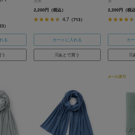
浅葱
黄
2,200円（税込）
2,200円（税
4.7
（713）
23）
れる
カートに入れる
カー
買う
あとで買う