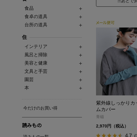
あとで
食品
食卓の道具
台所の道具
住
インテリア
風呂と掃除
美容と健康
文具と手芸
園芸
本
紫外線しっかりカ
今だけのお買い得
ムカバー
青磁
読みもの
2,970円（税込）
4.7
（
読みもの一覧