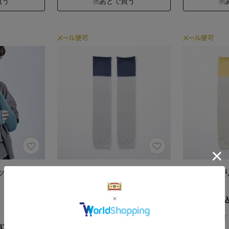
買う
あとで買う
ットのアー
綿麻ふんわりアームカバー
綿麻ふんわ
紺／水色
黄／薄緑
1,760円（税込）
1,760円（税
4.6
（99）
374）