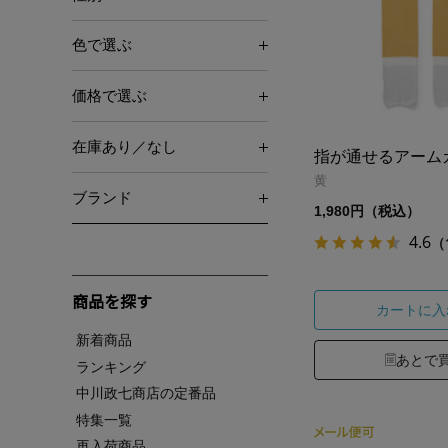
色で選ぶ
価格で選ぶ
在庫あり／なし
指が通せるアーム
黄
ブランド
1,980円（税込）
4.6
（
商品を探す
カートに入
新着商品
あとで
ランキング
中川政七商店の定番品
特集一覧
再入荷商品