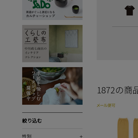
1872
の商
絞り込む
性別