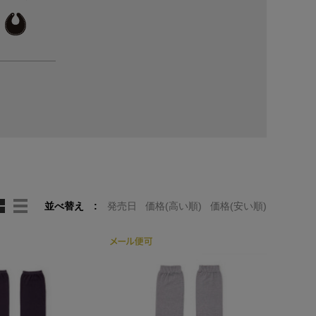
並べ替え
発売日
価格(高い順)
価格(安い順)