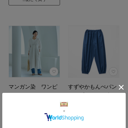
マンガン染 ワンピ
すずやかもんぺパン
ース
ツ（プラス3cm丈）
カラー：杉綾／白
サイズ：Ｌ カラー：青
44,000円
9,900円
（税込）
（税込）
5.0
4.5
（8）
（113）