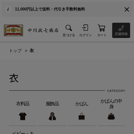
11,000円以上で送料・代引き手数料無料
店舗情報
見つける
ログイン
カート
トップ
衣
衣
かばんの中
衣料品
服飾品
かばん
身
ベビー・キ