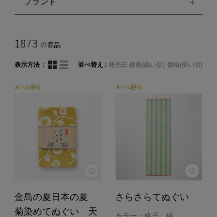
ブランド
1873
の商品
表示方法
並べ替え
発売日
価格(高い順)
価格(安い順)
金鳥の夏日本の夏
さらさらてぬぐい
菊染めてぬぐい 天
カラー：格子 緑