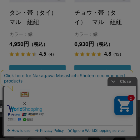
タン・帯（タイ）
チョウ・帯（タ
マル 組紐
イ） マル 組紐
カラー：緑
カラー：緑
4,950円
6,930円
（税込）
（税込）
4.5
4.8
（4）
（15）
カートに入れる
カートに入れる
あとで買う
あとで買う
当サイトでは、当サイト内における閲覧履歴・属性情報などの取得およ
び利便性向上のためにクッキー（Cookie）を使用いたします。詳細に
関しては「
プライバシーポリシー
」をお読みください。
承諾する