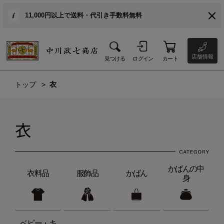
11,000円以上で送料・代引き手数料無料
店舗情報
見つける
ログイン
カート
トップ
衣
衣
かばんの中
衣料品
服飾品
かばん
身
ベビー・キ