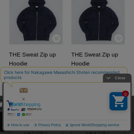
THE Sweat Zip up
THE Sweat Zip up
Hoodie
Hoodie
サイズ：L カラー：201
サイズ：XL カラー：201
NAVY
NAVY
38,500円
38,500円
（税込）
（税込）
2.0
2.0
（1）
（1）
当サイトでは、当サイト内における閲覧履歴・属性情報などの取得およ
び利便性向上のためにクッキー（Cookie）を使用いたします。詳細に
関しては「
プライバシーポリシー
」をお読みください。
カートに入れる
カートに入れる
承諾する
あとで買う
あとで買う