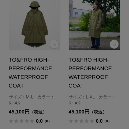
TO&FRO HIGH-
TO&FRO HIGH-
PERFORMANCE
PERFORMANCE
WATERPROOF
WATERPROOF
COAT
COAT
サイズ：M-L カラー：
サイズ：L-XL カラー：
KHAKI
KHAKI
45,100円
45,100円
（税込）
（税込）
0.0
0.0
（0）
（0）