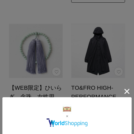
【WEB限定】ひいら
TO&FRO HIGH-
ぎ 念珠 女性用
PERFORMANCE
本翡翠（淡）/房灰青
WATERPROOF
COAT
45,100円
（税込）
4.8
（15）
サイズ：S-M カラー：
BLACK