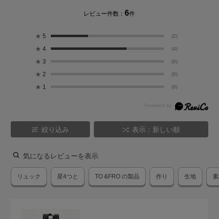
6
レビュー件数：
件
★
5
(2)
★
4
(4)
★
3
(0)
★
2
(0)
★
1
(0)
絞り込み
表示：新しい順
気になるレビューを表示
リュック
星4つと
TO &FRO の製品
作り
生地
素