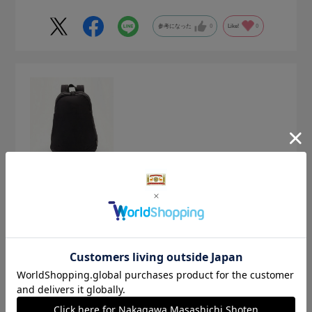
参考になった
0
Like!
0
2026.6.23
軽い
サイズ：サイズなし
色：ＢＬＡＣＫ
ツナ
雨に強くて、軽いリュックを探していたところ、こちらを知