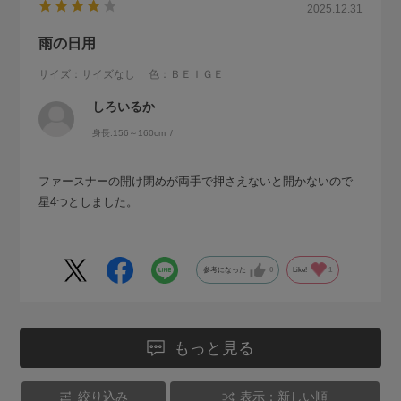
2025.12.31
雨の日用
サイズ：サイズなし
色：ＢＥＩＧＥ
しろいるか
身長:
156～160cm
ファースナーの開け閉めが両手で押さえないと開かないので
星4つとしました。
参考になった
0
Like!
1
もっと見る
絞り込み
表示：新しい順