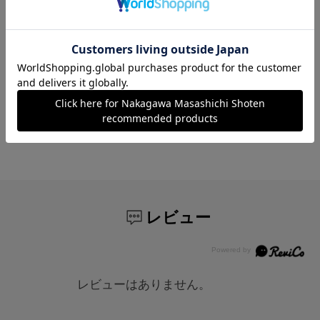
を兼ね備えたナイロン100%の3層透湿防水生地
を採用。耐水圧22,000mmという本格的な登山
ウェアに匹敵する圧倒的な撥水・防水・透湿性
を誇ります。激しい雨もしっかりと弾きなが
ら、衣服内のムレは外へ逃がすため、梅雨時期
やアクティブに動く日でも常にドライで快適な
着心地をキープします。
レビュー
レビューはありません。