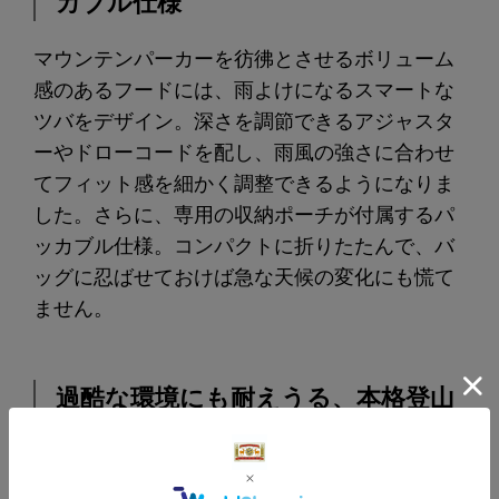
カブル仕様
マウンテンパーカーを彷彿とさせるボリューム
感のあるフードには、雨よけになるスマートな
ツバをデザイン。深さを調節できるアジャスタ
ーやドローコードを配し、雨風の強さに合わせ
てフィット感を細かく調整できるようになりま
した。さらに、専用の収納ポーチが付属するパ
ッカブル仕様。コンパクトに折りたたんで、バ
ッグに忍ばせておけば急な天候の変化にも慌て
ません。
過酷な環境にも耐えうる、本格登山
ウェア級の圧倒的なスペック
驚くほど滑らかな質感と、高級感のある佇まい