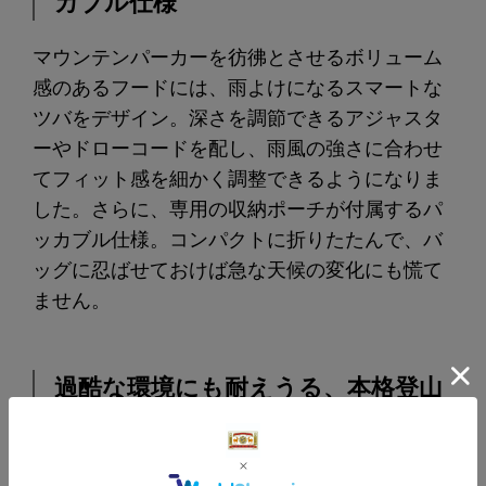
カブル仕様
マウンテンパーカーを彷彿とさせるボリューム
感のあるフードには、雨よけになるスマートな
ツバをデザイン。深さを調節できるアジャスタ
ーやドローコードを配し、雨風の強さに合わせ
てフィット感を細かく調整できるようになりま
した。さらに、専用の収納ポーチが付属するパ
ッカブル仕様。コンパクトに折りたたんで、バ
ッグに忍ばせておけば急な天候の変化にも慌て
ません。
過酷な環境にも耐えうる、本格登山
ウェア級の圧倒的なスペック
驚くほど滑らかな質感と、高級感のある佇まい