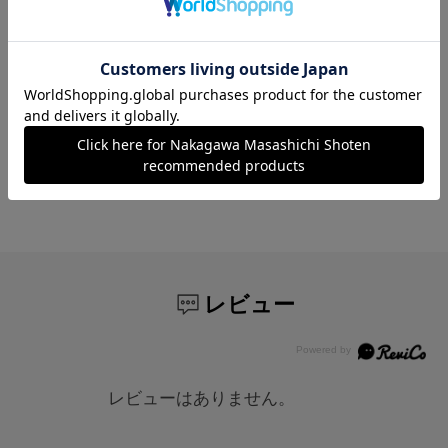
を兼ね備えたナイロン100%の3層透湿防水生地
を採用。耐水圧22,000mmという本格的な登山
ウェアに匹敵する圧倒的な撥水・防水・透湿性
を誇ります。激しい雨もしっかりと弾きなが
ら、衣服内のムレは外へ逃がすため、梅雨時期
やアクティブに動く日でも常にドライで快適な
着心地をキープします。
レビュー
レビューはありません。