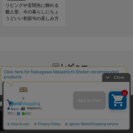
リビングや玄関先に飾れる
雛人形。今の暮らしにちょ
うどいい初節句の楽しみ方
レビュー
5.0
1
レビュー件数：
件
当サイトでは、当サイト内における閲覧履歴・属性情報などの取得およ
★
5
(1)
び利便性向上のためにクッキー（Cookie）を使用いたします。詳細に
関しては「
プライバシーポリシー
」をお読みください。
★
4
(0)
★
3
(0)
承諾する
★
2
(0)