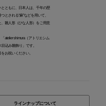
いとともに、日本人は、千年の歴
つとされる“麻”などを用いて、
た、雛人形（ひな人形）をご用意
ier shimura（アトリエシム
の木目込み雛飾り」です。
日をお祝いください。
ラインナップ
について