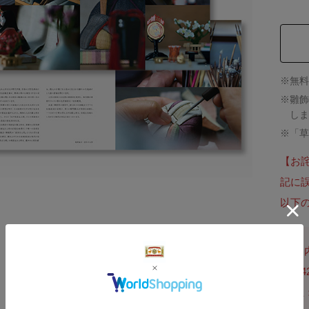
※無料
※雛飾
しま
※「草
【お
記に
以下
【
P
正：