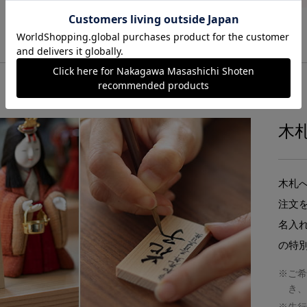
木
木札
注文
名入
の特
※ご希
き、