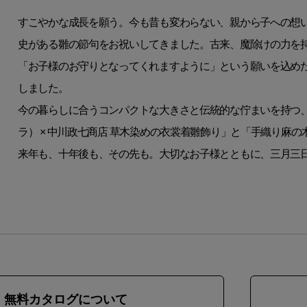
すこやかな成長を願う。今も昔も変わらない、親から子への想
史がある雛の節句をお祝いしてきました。古来、魔除けの力を持
「お子様のお守りとなってくれますように」という願いを込め
しました。
今の暮らしに合うコンパクトな大きさと伝統的な佇まいを持つ、「atel
ラ） × 中川政七商店 草木染めの衣裳着雛飾り」と「手織り麻
来年も、十年後も、その先も。大切なお子様とともに、三月三
無料カタログ
について