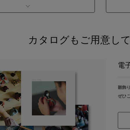
カタログも
ご用意し
電
雛飾
ぜひ