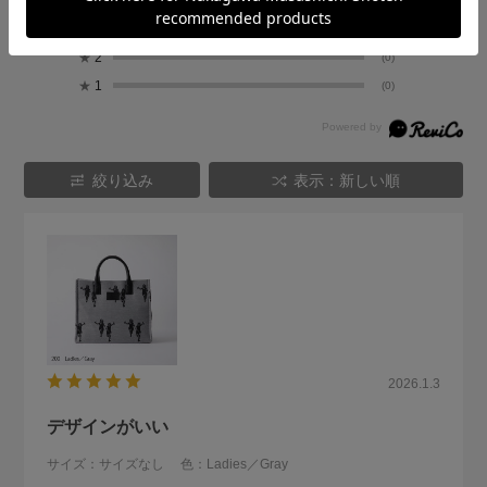
★
4
(0)
★
3
(1)
★
2
(0)
★
1
(0)
絞り込み
表示：新しい順
2026.1.3
デザインがいい
サイズ：サイズなし
色：Ladies／Gray