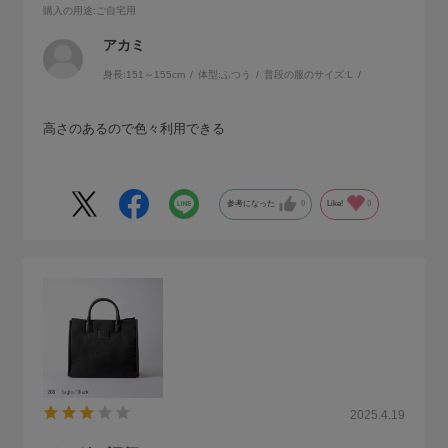
購入の用途
:ご自宅用
アカミ
身長:
151～155cm
体型:
ふつう
普段の服のサイズ:
L
高さのあるので色々利用できる
参考になった
0
Like!
0
2025.4.19