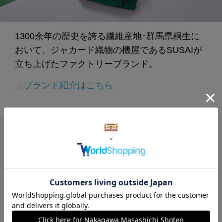
1300余年の歴史を誇る繊維産地･群馬県桐生に
おいて、ジャカード織物の機屋であるSUSAIが
立ち上げたファクトリーブランド。
→ブランド紹介はこちら
レビュー
4.3
3
レビュー件数：
件
★
5
(2)